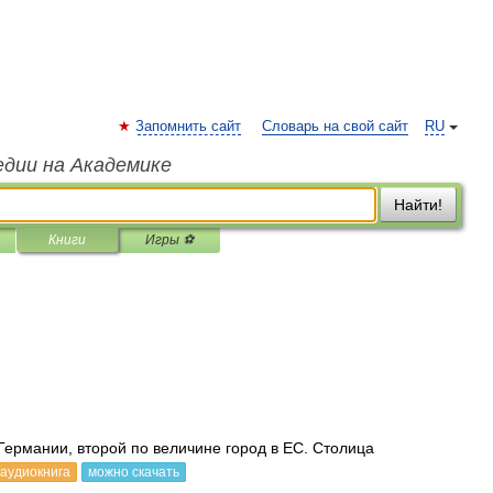
Запомнить сайт
Словарь на свой сайт
RU
едии на Академике
Найти!
Книги
Игры ⚽
ермании, второй по величине город в ЕС. Столица
аудиокнига
можно скачать