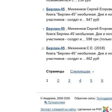
познакомиться с… 236 руб
Берлин-45
, Михеенков Сергей Егорови
8
Книга "Берлин-45" необычная. Дни и н
участников - солдат и… 947 руб
Берлин-45
, Михеенков Сергей Егорови
9
Книга`Берлин-45`необычная. Дни и ноч
участников - солдат и… 598 грн (только
Берлин-45
, Мехеенков С.Е. (2018)
10
Книга "Берлин-45" необычная. Дни и н
участников - солдат и… 462 руб
Страницы
Следующая
→
1
2
3
4
5
6
© Академик, 2000-2026
Обратная связь:
Техподдерж
👣 Путешествия
Экспорт словарей на сайты
, сделанные на PHP,
Jo