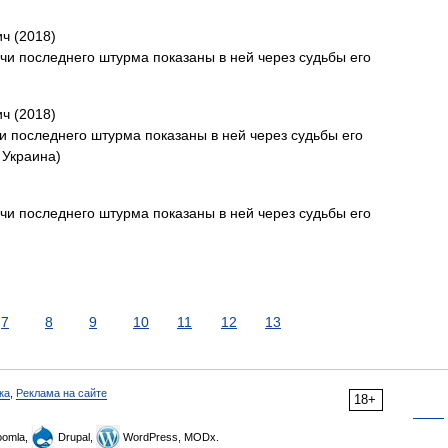
ч (2018)
очи последнего штурма показаны в ней через судьбы его
ч (2018)
и последнего штурма показаны в ней через судьбы его
 Украина)
очи последнего штурма показаны в ней через судьбы его
7
8
9
10
11
12
13
ка
,
Реклама на сайте
18+
omla,
Drupal,
WordPress, MODx.