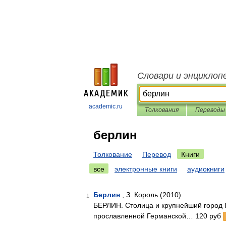
Словари и энциклоп
academic.ru
Толкования
Переводы
берлин
Толкование
Перевод
Книги
все
электронные книги
аудиокниги
Берлин
, З. Король (2010)
1
БЕРЛИН. Столица и крупнейший город Г
прославленной Германской… 120 руб