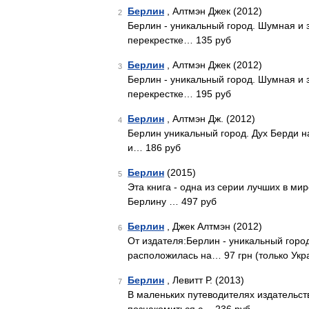
Берлин
, Алтмэн Джек (2012)
2
Берлин - уникальный город. Шумная и 
перекрестке… 135 руб
Берлин
, Алтмэн Джек (2012)
3
Берлин - уникальный город. Шумная и 
перекрестке… 195 руб
Берлин
, Алтмэн Дж. (2012)
4
Берлин уникальный город. Дух Берди на
и… 186 руб
Берлин
(2015)
5
Эта книга - одна из серии лучших в ми
Берлину … 497 руб
Берлин
, Джек Алтмэн (2012)
6
От издателя:Берлин - уникальный горо
расположилась на… 97 грн (только Укр
Берлин
, Левитт Р. (2013)
7
В маленьких путеводителях издательст